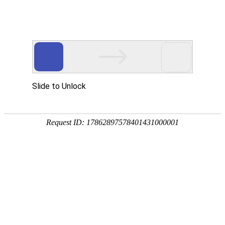
首页
产品服务
联系
高效、快捷管理您的店铺
聚发货saas云商城服务
利用人工智能，为广大商家提供便捷的虚拟商品自动
交易资金由持牌三方支付实时分账,买家付款的每笔交易直达商